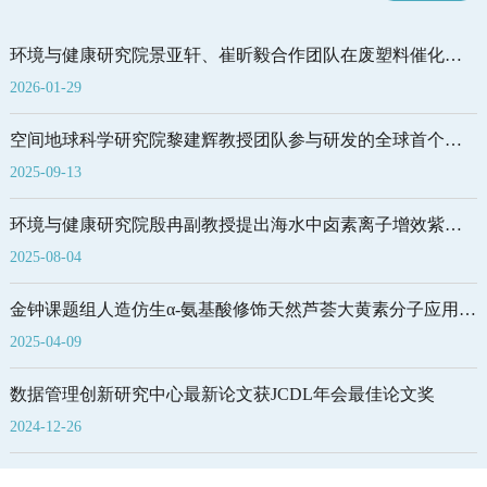
环境与健康研究院景亚轩、崔昕毅合作团队在废塑料催化循
环方向取得新进展
2026-01-29
空间地球科学研究院黎建辉教授团队参与研发的全球首个
SDG大模型近日发布
2025-09-13
环境与健康研究院殷冉副教授提出海水中卤素离子增效紫外
高级氧化工艺灭活致病真菌孢子的关键机制
2025-08-04
金钟课题组人造仿生α-氨基酸修饰天然芦荟大黄素分子应用于
大规模、低成本的绿色储能水系有机液流电池
2025-04-09
数据管理创新研究中心最新论文获JCDL年会最佳论文奖
2024-12-26