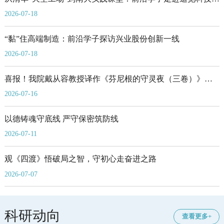
秘“新质生产力”
2026-07-18
“黏”住高端制造：前沿学子探访兴业股份创新一线
2026-07-18
喜报！我院戴从容教授译作《芬尼根的守灵夜（三卷）》荣
获第九届鲁迅文学奖
2026-07-16
以德铸魂守底线 严守保密筑防线
2026-07-11
观《四渡》悟破局之智，守初心走奋进之路
2026-07-07
科研动向
查看更多+