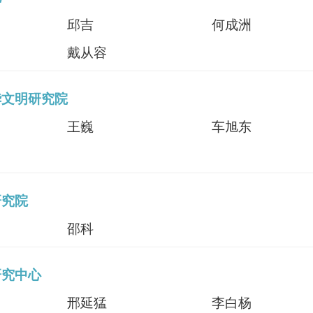
邱吉
何成洲
戴从容
华文明研究院
王巍
车旭东
研究院
邵科
研究中心
邢延猛
李白杨