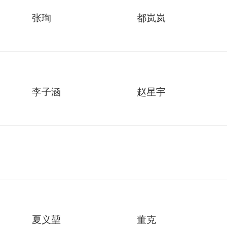
张珣
都岚岚
李子涵
赵星宇
夏义堃
董克