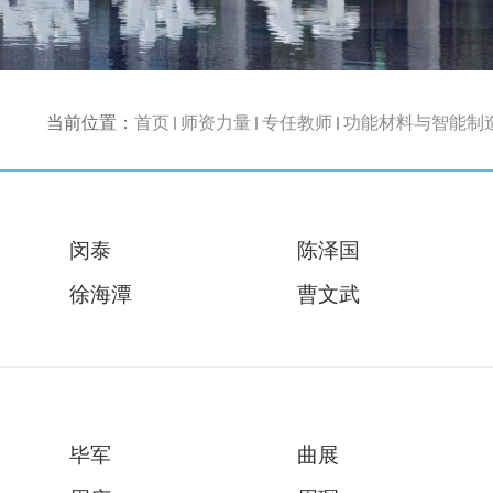
当前位置：
首页
师资力量
专任教师
功能材料与智能制
闵泰
陈泽国
徐海潭
曹文武
毕军
曲展