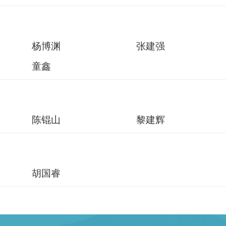
杨博渊
张建强
童鑫
陈锟山
黎建辉
胡国睿