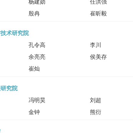
杨建勋
任洪强
殷冉
崔昕毅
与技术研究院
孔令高
李川
余亮亮
侯美存
崔灿
程研究院
冯明昊
刘超
金钟
熊衍
院