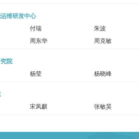
能运维研发中心
付瑞
朱波
周东华
周克敏
研究院
杨莹
杨晓峰
院
宋凤麒
张敏昊