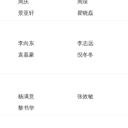
周庆
周琛
景亚轩
瞿晓磊
李向东
李志远
袁嘉豪
倪冬冬
杨满意
张效敏
黎书华