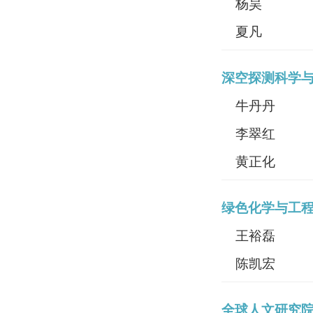
杨昊
夏凡
深空探测科学
牛丹丹
李翠红
黄正化
绿色化学与工
王裕磊
陈凯宏
全球人文研究