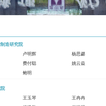
能制造研究院
卢明辉
杨思勰
费付聪
姚云焱
鲍明
究院
王玉琴
王冉冉