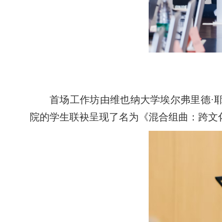
首场工作坊由维也纳大学埃尔弗里德·耶利
院的学生联袂呈现了名为《混合组曲：跨文