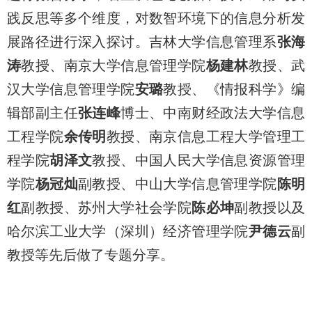
践反思等多个维度，对数智环境下的信息分析发
展路径进行深入探讨。吉林大学信息管理系
张海
涛
教授、南京大学信息管理学院
杨建林
教授、武
汉大学信息管理学院
安璐
教授、《情报科学》编
辑部副主任
张连峰
博士、中南财经政法大学信息
工程学院
余传明
教授、南京信息工程大学管理工
程学院
胡泽文
教授、中国人民大学信息资源管理
学院
杨冠灿
副教授、中山大学信息管理学院
陈明
红
副教授、苏州大学社会学院
陈必坤
副教授以及
哈尔滨工业大学（深圳）经济管理学院
尹德云
副
教授等先后做了专题分享。